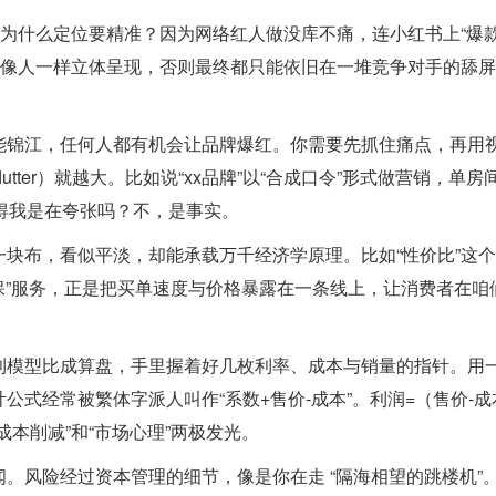
。为什么定位要精准？因为网络红人做没库不痛，连小红书上“爆款
品像人一样立体呈现，否则最终都只能依旧在一堆竞争对手的舔
能锦江，任何人都有机会让品牌爆红。你需要先抓住痛点，再用
utter）就越大。比如说“xx品牌”以“合成口令”形式做营销，单
得我是在夸张吗？不，是事实。
块布，看似平淡，却能承载万千经济学原理。比如“性价比”这
秒保”服务，正是把买单速度与价格暴露在一条线上，让消费者在咱
利模型比成算盘，手里握着好几枚利率、成本与销量的指针。用
式经常被繁体字派人叫作“系数+售价-成本”。利润=（售价-成
本削减”和“市场心理”两极发光。
。风险经过资本管理的细节，像是你在走 “隔海相望的跳楼机”