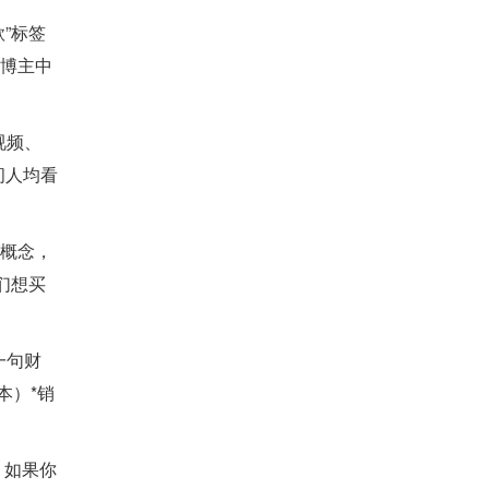
”标签
屏博主中
视频、
房间人均看
个概念，
们想买
一句财
本）*销
。如果你