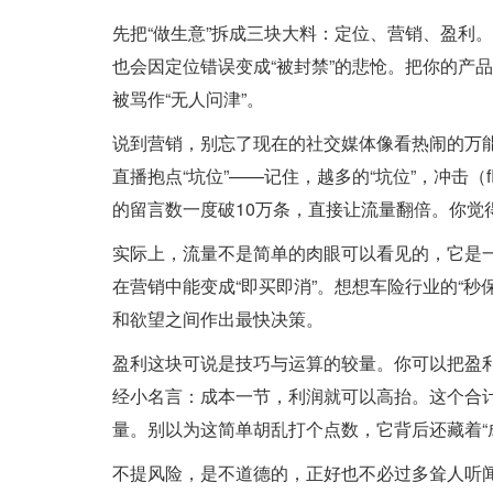
先把“做生意”拆成三块大料：定位、营销、盈利
也会因定位错误变成“被封禁”的悲怆。把你的产
被骂作“无人问津”。
说到营销，别忘了现在的社交媒体像看热闹的万
直播抱点“坑位”——记住，越多的“坑位”，冲击（fl
的留言数一度破10万条，直接让流量翻倍。你觉
实际上，流量不是简单的肉眼可以看见的，它是一
在营销中能变成“即买即消”。想想车险行业的“
和欲望之间作出最快决策。
盈利这块可说是技巧与运算的较量。你可以把盈
经小名言：成本一节，利润就可以高抬。这个合计公
量。别以为这简单胡乱打个点数，它背后还藏着“成
不提风险，是不道德的，正好也不必过多耸人听闻