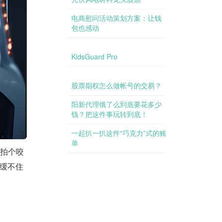
电商慰问活动策划方案：让钱
包也感动
KidsGuard Pro
股票期权怎么做帐号的交易？
阳新代理饿了么到底要花多少
钱？把这件事玩转到底！
信托利益到底是多高？让我们
一起扒一扒这件“巧克力”式的账
单
先拍个咬
样缓不住