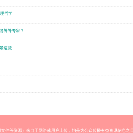
管理哲学
缝补补专家？
景速覽
频文件等资源）来自于网络或用户上传，均是为公众传播有益资讯信息之