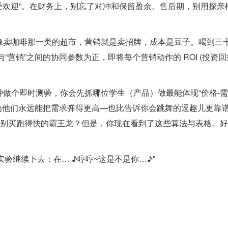
“受欢迎”。在财务上，别忘了对冲和保留盈余。售后期，别用探亲
像卖咖啡那一类的超市，营销就是卖招牌，成本是豆子。喝到三
“营销”之间的协同参数为正，即将每个营销动作的 ROI (投资回
做个即时测验，你会先抓哪位学生（产品）做最能体现“价格‑需
因为他们永远能把需求弹得更高—也比告诉你会跳舞的逗趣儿更靠
了别买跑得快的霸王龙？但是，你现在看到了这些算法与表格。
这实验继续下去：在… ♪
哼哼~这是不是你…
♪"