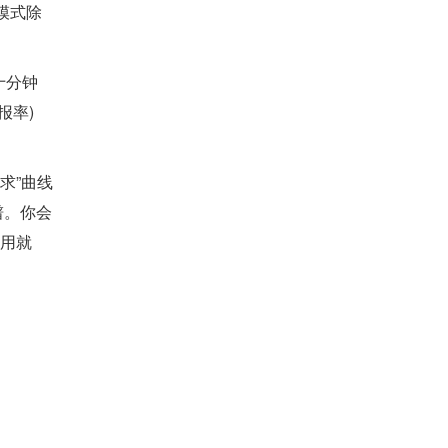
模式除
十分钟
报率)
求”曲线
谱。你会
好用就