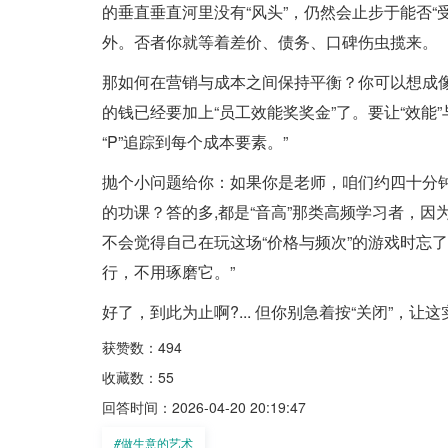
的垂直垂直河里没有“风头”，仍然会止步于能否
外。否者你就等着差价、债务、口碑伤虫揽来。
那如何在营销与成本之间保持平衡？你可以想成
的钱已经要加上“员工效能奖奖金”了。要让“效能”与
“P”追踪到每个成本要素。”
抛个小问题给你：如果你是老师，咱们约四十分钟
的功课？答的多,都是“音高”那类高频学习者，
不会觉得自己在玩这场“价格与频次”的游戏时忘
行，不用琢磨它。”
好了，到此为止啊?... 但你别急着按“关闭”，让
获赞数：494
收藏数：55
回答时间：2026-04-20 20:19:47
#
做生意的艺术