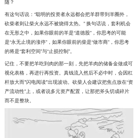
随？
有这句话说：“聪明的投资者永远都会把羊群带到羊圈外，
砍柴者则让柴火永远不被烧得太热。” 换句话说，套利机会
在无形之中，如果你眼前的羊是“道德股”，你思考的可能
是“永无止境的涨停”，如果你眼前的柴是“做市商”，你思考
的将是“套利空间”与“止损控制”。
记住，不要把羊吃到肉的那一刻，先把羊肉的储备金做成可
视化表格，再进行再投资。真钱流入然后不必中时，会因杠
杆放大而*闪电阅读*出现波动。砍柴人会建议把焦点放在“资
产流动性”上，或者说多元资产配置，让那把斧头切成碎片
而不是整块。