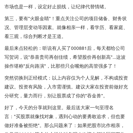
市场也是一样，设定好止损线，让纪律代替情绪。
第三，要有"火眼金睛"！重点关注公司的项目储备、财务状
况、管理层变动等因素。就像相亲一样，看学历、看家庭、
看三观，综合判断才是王道。
最后来点轻松的：听说有人买了000881后，每天都给公司
写贺词，说"恭喜贵司再创佳绩，希望股价再创新高"...这波
操作堪称"反向路演"，比那些只会嘴炮的高管强多了！
突然切换到正经模式：以上内容仅为个人见解，不构成投资
建议。投资有风险，入市需谨慎。建议大家在投资前做好充
分研究，量力而行，别让股票成了你的"吞金兽"。
好了，今天的分享就到这里。最后送大家一句至理名
言："买股票就像找对象，遇到心动的要勇敢追求，但也要
做好准备被拒绝"。那么问题来了：如果把股市比作相亲，