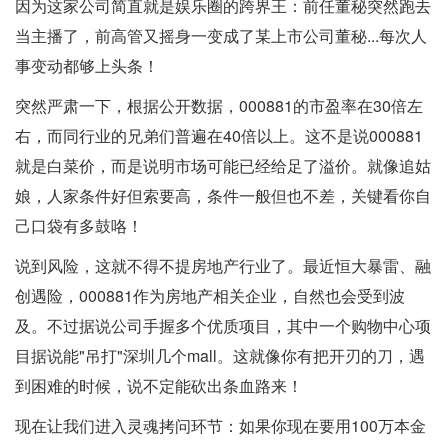
因为这家公司简直就是娱乐圈的跨界王：前任董秘突然跑去
当主播了，前高管又摇身一变成了某上市公司董秘...每次人
事变动都够上头条！
突然严肃一下，根据公开数据，000881的市盈率在30倍左
右，而同行业的兄弟们普遍在40倍以上。这不是说000881
就是白菜价，而是说明市场可能已经给足了溢价。就像追姑
娘，人家条件好但索要高，条件一般但也不差，关键看你自
己口袋有多鼓咯！
说到风险，这就不得不提房地产行业了。最近恒大暴雷、融
创遇险，000881作为房地产相关企业，自然也会受到波
及。不过据说公司手握多个优质项目，其中一个购物中心项
目据说能"吊打"深圳几个mall。这就像你有把开刃的刀，遇
到困难的时候，说不定能砍出条血路来！
现在让我们进入灵魂拷问环节：如果你现在要用100万本金