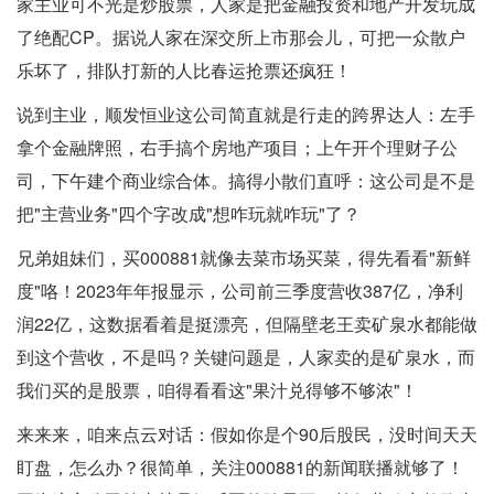
家主业可不光是炒股票，人家是把金融投资和地产开发玩成
了绝配CP。据说人家在深交所上市那会儿，可把一众散户
乐坏了，排队打新的人比春运抢票还疯狂！
说到主业，顺发恒业这公司简直就是行走的跨界达人：左手
拿个金融牌照，右手搞个房地产项目；上午开个理财子公
司，下午建个商业综合体。搞得小散们直呼：这公司是不是
把"主营业务"四个字改成"想咋玩就咋玩"了？
兄弟姐妹们，买000881就像去菜市场买菜，得先看看"新鲜
度"咯！2023年年报显示，公司前三季度营收387亿，净利
润22亿，这数据看着是挺漂亮，但隔壁老王卖矿泉水都能做
到这个营收，不是吗？关键问题是，人家卖的是矿泉水，而
我们买的是股票，咱得看看这"果汁兑得够不够浓"！
来来来，咱来点云对话：假如你是个90后股民，没时间天天
盯盘，怎么办？很简单，关注000881的新闻联播就够了！