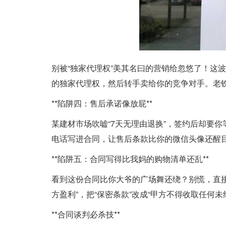
别被“独家代理权”美其名曰的营销给忽悠了！这
的独家代理权，然后转手卖给你的竞争对手。老铁
**陷阱四：售后承诺像放屁**
某建材市场吹嘘“7天无理由退换”，签约后却要
电话写进合同，让售后条款比你的微信头像还醒
**陷阱五：合同写得比我妈的购物清单还乱**
看到这份合同比你大爷的广场舞还绕？别慌，直接
方盈利”，把“保密条款”改成“甲方不得收取任何
**合同谈判必杀技**