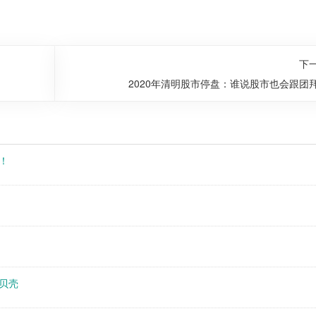
下
2020年清明股市停盘：谁说股市也会跟团
！
贝壳