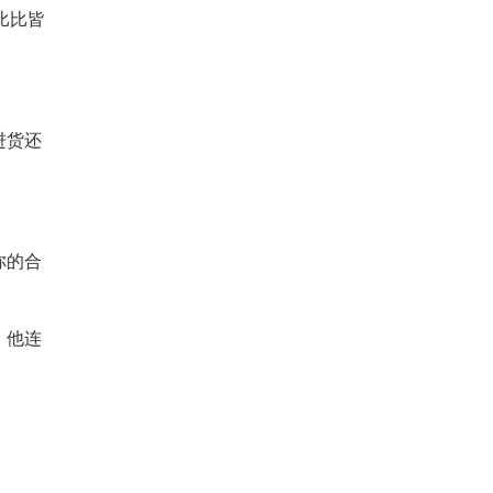
比比皆
进货还
你的合
，他连