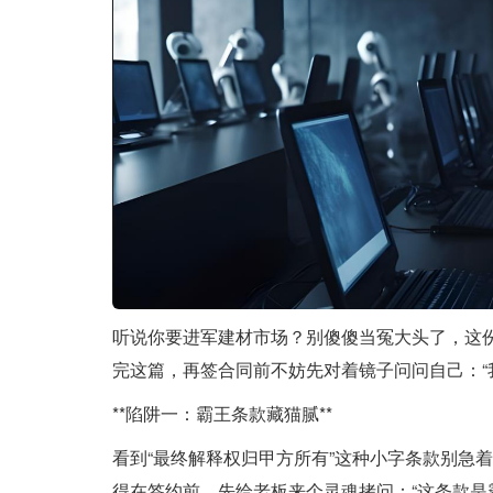
听说你要进军建材市场？别傻傻当冤大头了，这
完这篇，再签合同前不妨先对着镜子问问自己：“
**陷阱一：霸王条款藏猫腻**
看到“最终解释权归甲方所有”这种小字条款别急
得在签约前，先给老板来个灵魂拷问：“这条款是