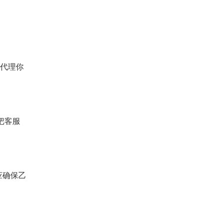
家代理你
把客服
应确保乙