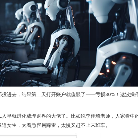
投进去，结果第二天打开账户就傻眼了——亏损30%！这波操
工人早就进化成理财界的大佬了。比如说李佳琦老师，人家看中
像追女生，太着急容易踩雷，太慢又赶不上末班车。