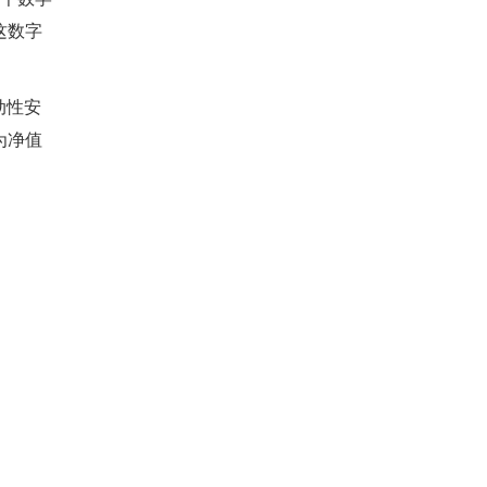
这数字
动性安
为净值