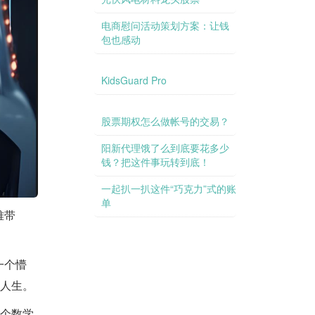
电商慰问活动策划方案：让钱
包也感动
KidsGuard Pro
股票期权怎么做帐号的交易？
阳新代理饿了么到底要花多少
钱？把这件事玩转到底！
信托利益到底是多高？让我们
一起扒一扒这件“巧克力”式的账
单
难带
一个懵
疑人生。
一个数学