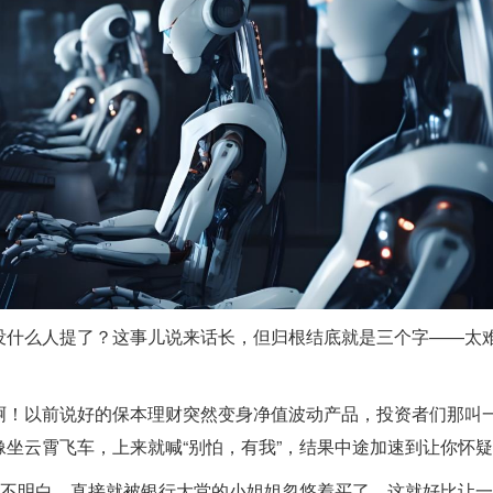
没什么人提了？这事儿说来话长，但归根结底就是三个字——太
啊！以前说好的保本理财突然变身净值波动产品，投资者们那叫
坐云霄飞车，上来就喊“别怕，有我”，结果中途加速到让你怀
说不明白，直接就被银行大堂的小姐姐忽悠着买了。这就好比让