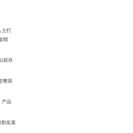
人士打
金睛
以前存
型整容
，产品
被割韭菜