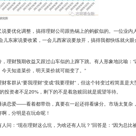
又说要优化调整，搞得理财公司跟热锅上的蚂蚁似的。一位业内
一会儿东家说要收紧，一会儿西家说要放开，搞得我都快练就火眼
怜，理财预期收益又跟过山车似的上蹿下跳。有人形象地比喻：“
今天知道菜价，明天菜价就可能变了。”
财客群从“要我理财”变成“我要理财”，但这个转变过程简直是大
的投资者不足20%，剩下的不是着急赎回就是观望等待。
播谈恋爱——看着都带劲，真要在一起还得看缘分。市场太复杂
好啊，分明是在玩命呢！
人问：“现在理财这么坑，为啥还有人玩？”回答是：“因为总比