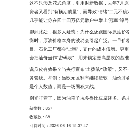
这不只涉及花式角度，引用财新数据，去年7月原
资者又看到“有预期质量”，而导致“情绪”二元
几乎能让你在四十四万亿元散户中攀上“冠军”绰
聊到此处，很多人疑惑：为什么还跟国际原油价格
衡时，原油价格本身的波动会引起广泛。一旦价
目、石化工厂都会“上嗨”，支付的成本倍增。更重
会把油价当作“密码表”，用来锁定更高层次的基
说瓜皮有效果？当央行宣布“土拨鼠\"政策”，又
务管线。举例：当欧元区利率继续疲软，油价才会
是个人数值，而是一场囤积大战。
别光盯着了，因为油箱子坑多得比豆腐还多。条
获赞数：857
收藏数：68
回答时间：2026-06-16 15:07:47