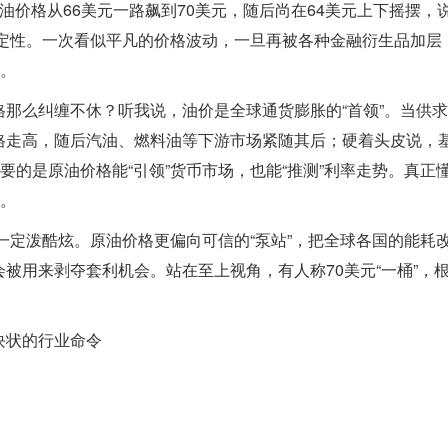
油价格从66美元一路飙到70美元，随后尚在64美元上下摇摆，
不确定性。一次看似平凡的价格波动，一旦再被各种金融衍生品加层
号。
那么纠缠不休？听我说，油价是全球通货膨胀的“首领”。当供
格走高，随后汽油、燃料油等下游市场紧随其后；硬着头皮说，
要的是原油价格能“引领”货币市场，也能“推测”利率走势。真正
准。
不一定泼酷炫。原油价格更偏向可信的“泵站”，把全球各国的能耗
被用来剥夺套利机会。站在至上视角，有人称70美元“一桶”，
块状的行业命令