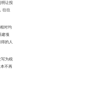
说明让投
，往往
求相对均
基建项
懂得的人
改写为税
根本不再