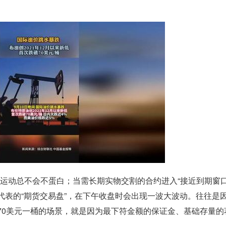
身运动总不会不蛋白；当需长期实物交割的合约进入“接近到期窗口
为代表的“期货交易盘”，在下午收盘时会出现一波大波动。往往是
。70美元一桶的场景，就是因为最下符金额的保证金、基础存量的