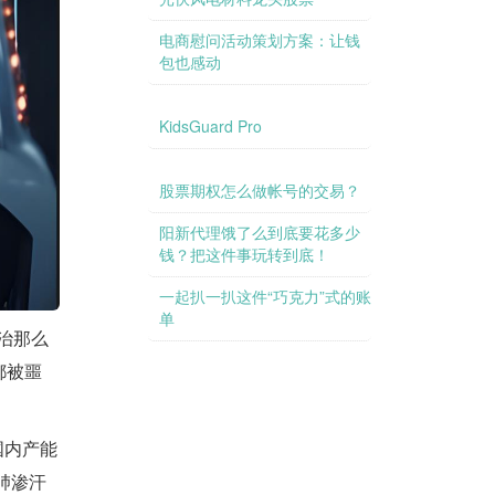
电商慰问活动策划方案：让钱
包也感动
KidsGuard Pro
股票期权怎么做帐号的交易？
阳新代理饿了么到底要花多少
钱？把这件事玩转到底！
信托利益到底是多高？让我们
一起扒一扒这件“巧克力”式的账
单
治那么
都被噩
国内产能
肺渗汗