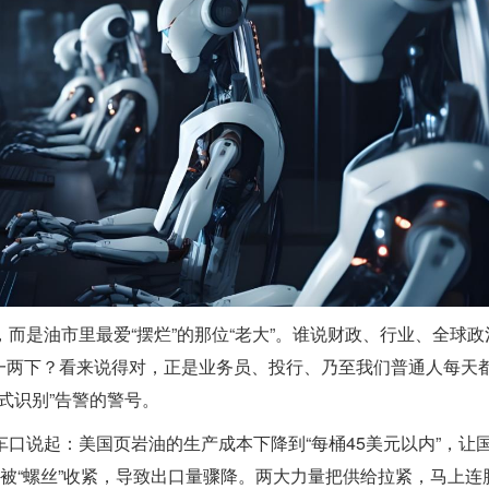
而是油市里最爱“摆烂”的那位“老大”。谁说财政、行业、全球政
一两下？看来说得对，正是业务员、投行、乃至我们普通人每天
式识别”告警的警号。
车口说起：美国页岩油的生产成本下降到“每桶45美元以内”，让
已被“螺丝”收紧，导致出口量骤降。两大力量把供给拉紧，马上连