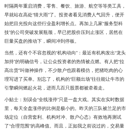
时隔两年重启消费，零售、餐饮、旅游、航空等等类工具，
早就站在高处“猜大雨”了。投资者看见消费人气回升，便开
始把目光投向这些行业盈利增长点。再加上几家“服务型科
技”的公司突破发展瓶颈，早已把股价压到止涨区，居然在
巨量买盘的推动下，瞬间冲到停板。
当然，还有个不容忽视的“机构动向”：最近有机构发出“龙头
加持”的明确信号，让公众投资者的热情被点燃。有人把“拉
高出货”叫做神操作，不少散户也跟着模仿，把猪吃肉的心
理写进了买单。别忘了，机构的“巨额出场”往往能让牛市的
引擎瞬间燃起火花，进而几百只股票都被牵着走。
小贴士：别误会“全线涨停”只是一盘大戏。其实在实时数据
里，每天全盘涨停的比例是极小的。昨天的三队被兰足的市
场定位（自营套利、机构对冲、散户心态）有效地再测试
了“合理范围”的高峰值。而且，正如我之前说过的，交易量