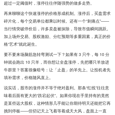
超过一定阈值时，涨停往往伴随强势的做多走势。
再来聊聊这个快速涨停的价格形成机制。涨停后，买盘需求
碎片化，每个交易单位都乘以时候。还有一个“刺痛点”——
当行情突破停价后，许多卖盘被抹除，导致市值瞬间跳跃。
加上场外交易、股权激励、分红预期等多重因素，真正的价
格“艺术”就此诞生。
要不要来场脑筋急转弯测试一下？如果有 3 只牛，每 10 分
钟就会跑出 10 只羊，而你想让全盘涨停，先把哪只羊放进
牛群里？答案很像暗号：让「止盈」的羊先上。让投机者先
填补需求，价格随风直上。
说实话，股市的涨停并不等于绝对盈利。那条“红线”往往意
味着后面有更大的“跌宕起伏”。如果你现在手里持有的竟然
是某些远大股权，这种情形几乎能让你期待明天还能把它再
挑到停板——但切记天上飞着等着成天大风，盘面上一直