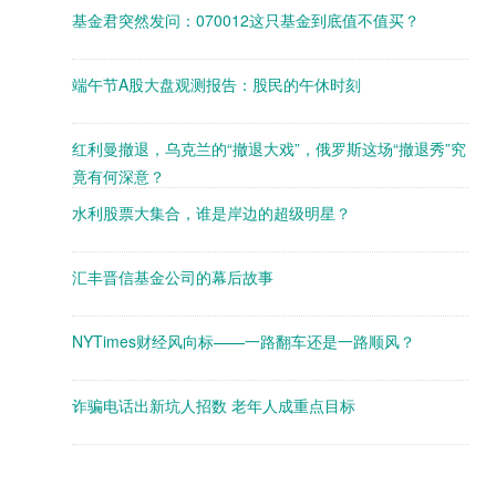
基金君突然发问：070012这只基金到底值不值买？
端午节A股大盘观测报告：股民的午休时刻
红利曼撤退，乌克兰的“撤退大戏”，俄罗斯这场“撤退秀”究
竟有何深意？
水利股票大集合，谁是岸边的超级明星？
汇丰晋信基金公司的幕后故事
NYTimes财经风向标——一路翻车还是一路顺风？
诈骗电话出新坑人招数 老年人成重点目标