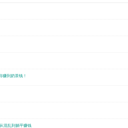
你赚到奶茶钱！​
从混乱到躺平赚钱