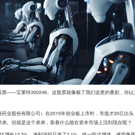
票——宝莱特300246。这股票就像极了我们追更的番剧，你以
药业股份有限公司）在2015年创业板上市时，市值才20亿出头
弟弟。但就是这个弟弟，靠着什么能在资本市场上活到现在呢？
同比增长12.3%，净利润却只涨了2.1%。咋一听这增速，感觉像