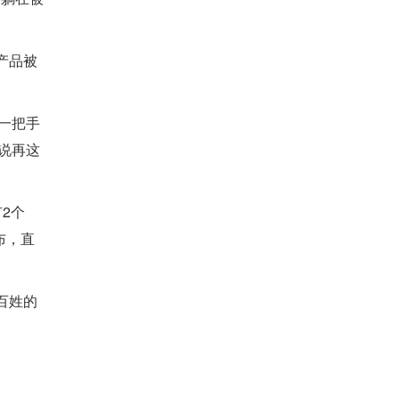
产品被
着一把手
说再这
2个
布，直
百姓的