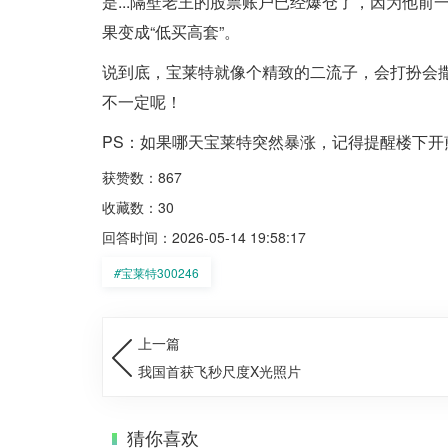
是...隔壁老王的股票账户已经爆仓了，因为他前
果变成“低买高套”。
说到底，宝莱特就像个精致的二流子，会打扮会
不一定呢！
PS：如果哪天宝莱特突然暴涨，记得提醒楼下
获赞数：867
收藏数：30
回答时间：2026-05-14 19:58:17
#
宝莱特300246
上一篇
我国首获飞秒尺度X光照片
猜你喜欢