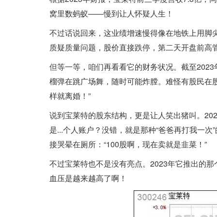
窝里数蚂蚁——慢到让人怀疑人生！
不过话说回来，这业绩增速慢得像在地铁上用脚尖
质疑质量问题，股价直接跌停，第二天开盘前高
但等一等，咱们再看看它的财务状况。截至2023
榴弹在跳广场舞，随时可能炸膛。难怪有股民在股
样就离婚！”
说到宝莱特的股东结构，更是让人笑出猪叫。20
是...个人账户？没错，就是那种“爸爸再打我一
接哭晕在厕所：“100股啊，现在卖就是韭菜！”
不过宝莱特也不是没有亮点。2023年它推出的
血压是越来越高了啊！