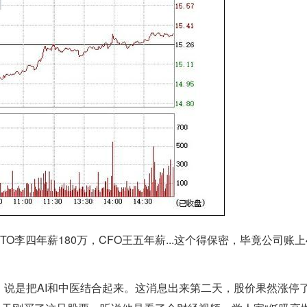
O李四年薪180万，CFO王五年薪...这个得保密，毕竟公司账上4
说是把AI和中医结合起来。这消息出来第二天，股价果然涨停